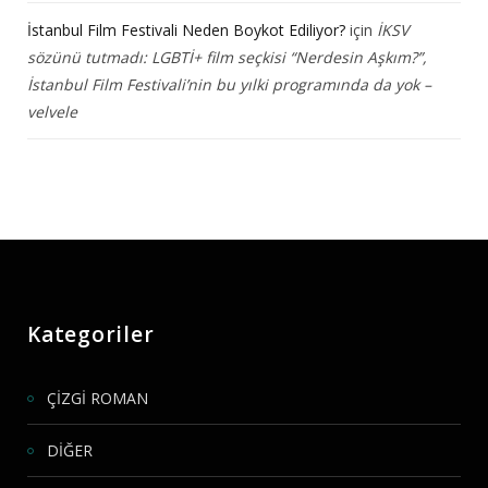
İstanbul Film Festivali Neden Boykot Ediliyor?
için
İKSV
sözünü tutmadı: LGBTİ+ film seçkisi “Nerdesin Aşkım?”,
İstanbul Film Festivali’nin bu yılki programında da yok –
velvele
Kategoriler
ÇİZGİ ROMAN
DİĞER