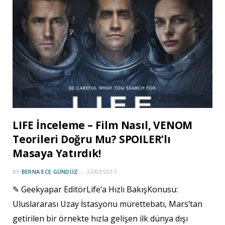
LIFE İnceleme – Film Nasıl, VENOM
Teorileri Doğru Mu? SPOILER’lı
Masaya Yatırdık!
BY
BERNA ECE GÜNDÜZ
22/03/2017
✎ Geekyapar EditörLife’a Hızlı BakışKonusu:
Uluslararası Uzay İstasyonu mürettebatı, Mars’tan
getirilen bir örnekte hızla gelişen ilk dünya dışı