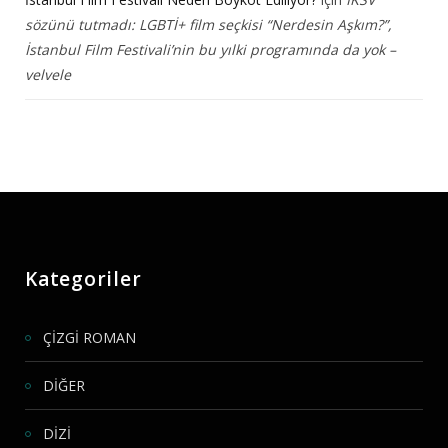
sözünü tutmadı: LGBTİ+ film seçkisi “Nerdesin Aşkım?”,
İstanbul Film Festivali’nin bu yılki programında da yok –
velvele
Kategoriler
ÇİZGİ ROMAN
DİĞER
DİZİ