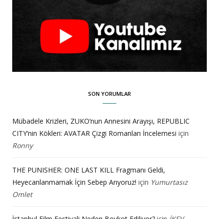
SON YORUMLAR
Mübadele Krizleri, ZUKO’nun Annesini Arayışı, REPUBLIC
CITY’nin Kökleri: AVATAR Çizgi Romanları İncelemesi
için
Ronny
THE PUNISHER: ONE LAST KILL Fragmanı Geldi,
Heyecanlanmamak İçin Sebep Arıyoruz!
için
Yumurtasız
Omlet
İstanbul Film Festivali Neden Boykot Ediliyor?
için
İKSV