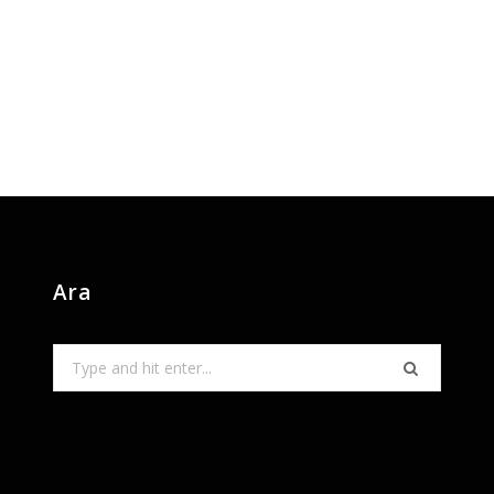
Ara
Search
for: