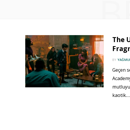
B
The 
Fragm
BY
YAĞMUR
Geçen s
Academy
mutluyu
kaotik.…