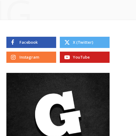
NG
Facebook
X (Twitter)
Instagram
YouTube