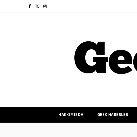
F
X
I
a
(
n
c
T
s
e
w
t
b
i
a
o
t
g
o
t
r
k
e
a
r
m
HAKKIMIZDA
GEEK HABERLER
)