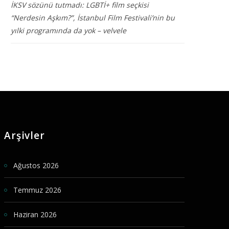
İKSV sözünü tutmadı: LGBTİ+ film seçkisi
“Nerdesin Aşkım?”, İstanbul Film Festivali’nin bu
yılki programında da yok – velvele
Arşivler
Ağustos 2026
Temmuz 2026
Haziran 2026