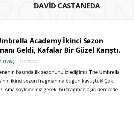
ROWSI
DAVID CASTANEDA
Umbrella Academy İkinci Sezon
anı Geldi, Kafalar Bir Güzel Karıştı.
 SEVINÇ
09/07/2020
enenin başında ilk sezonunu izlediğimiz The Umbrella
’nin ikinci sezon fragmanına bugün kavuştuk! Çok
z! Ama söylememiz gerek, bu fragman aşırı derecede