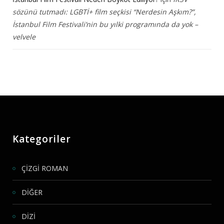
sözünü tutmadı: LGBTİ+ film seçkisi “Nerdesin Aşkım?”,
İstanbul Film Festivali’nin bu yılki programında da yok –
velvele
Kategoriler
ÇİZGİ ROMAN
DİĞER
DİZİ