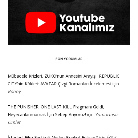
SON YORUMLAR
Mübadele Krizleri, ZUKO’nun Annesini Arayışı, REPUBLIC
CITY’nin Kökleri: AVATAR Çizgi Romanları İncelemesi
için
Ronny
THE PUNISHER: ONE LAST KILL Fragmanı Geldi,
Heyecanlanmamak İçin Sebep Arıyoruz!
için
Yumurtasız
Omlet
İstanbul Film Festivali Neden Boykot Ediliyor?
için
İKSV