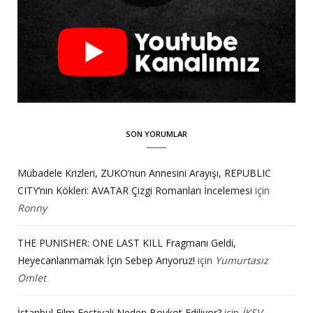
SON YORUMLAR
Mübadele Krizleri, ZUKO’nun Annesini Arayışı, REPUBLIC
CITY’nin Kökleri: AVATAR Çizgi Romanları İncelemesi
için
Ronny
THE PUNISHER: ONE LAST KILL Fragmanı Geldi,
Heyecanlanmamak İçin Sebep Arıyoruz!
için
Yumurtasız
Omlet
İstanbul Film Festivali Neden Boykot Ediliyor?
için
İKSV