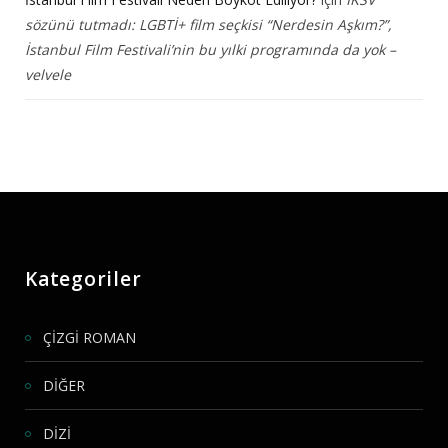
sözünü tutmadı: LGBTİ+ film seçkisi “Nerdesin Aşkım?”,
İstanbul Film Festivali’nin bu yılki programında da yok –
velvele
Kategoriler
ÇİZGİ ROMAN
DİĞER
DİZİ