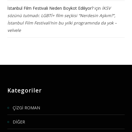
İstanbul Film Festivali Neden Boykot Ediliyor?
için
İKSV
sözünü tutmadı: LGBTİ+ film seçkisi “Nerdesin Aşkım?”,
İstanbul Film Festivali’nin bu yılki programında da yok –
velvele
Kategoriler
ÇİZGİ ROMAN
DİĞER