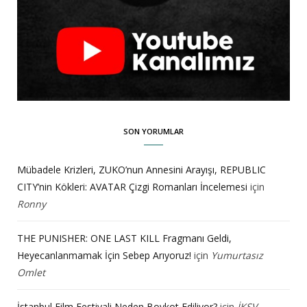
SON YORUMLAR
Mübadele Krizleri, ZUKO’nun Annesini Arayışı, REPUBLIC
CITY’nin Kökleri: AVATAR Çizgi Romanları İncelemesi
için
Ronny
THE PUNISHER: ONE LAST KILL Fragmanı Geldi,
Heyecanlanmamak İçin Sebep Arıyoruz!
için
Yumurtasız
Omlet
İstanbul Film Festivali Neden Boykot Ediliyor?
için
İKSV