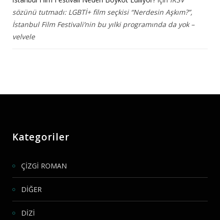
sözünü tutmadı: LGBTİ+ film seçkisi “Nerdesin Aşkım?”,
İstanbul Film Festivali’nin bu yılki programında da yok –
velvele
Kategoriler
ÇİZGİ ROMAN
DİĞER
DİZİ