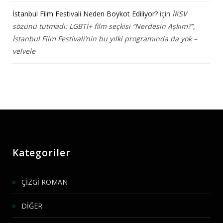
İstanbul Film Festivali Neden Boykot Ediliyor?
için
İKSV
sözünü tutmadı: LGBTİ+ film seçkisi “Nerdesin Aşkım?”,
İstanbul Film Festivali’nin bu yılki programında da yok –
velvele
Kategoriler
ÇİZGİ ROMAN
DİĞER