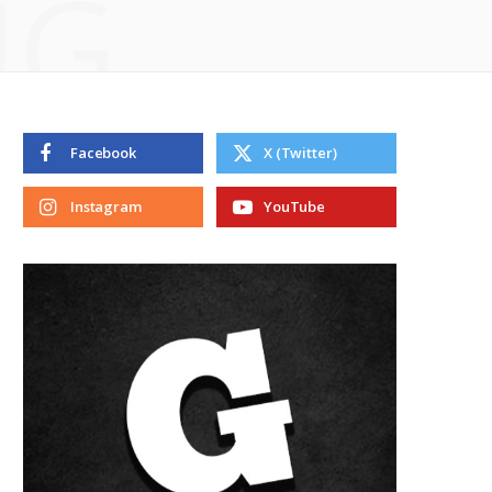
NG
Facebook
X (Twitter)
Instagram
YouTube