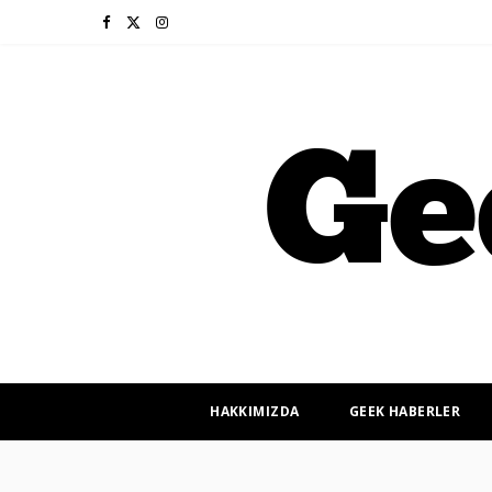
F
X
I
a
(
n
c
T
s
e
w
t
b
i
a
o
t
g
o
t
r
k
e
a
r
m
HAKKIMIZDA
GEEK HABERLER
)