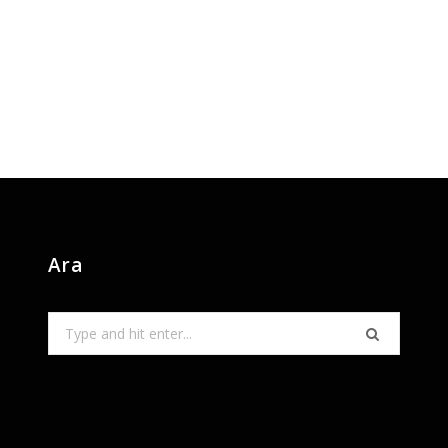
Ara
Search
for: