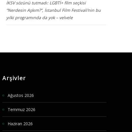
İKSV sözünü tutmadı: LGBTİ+ film seçkisi
“Nerdesin Aşkım?”, İstanbul Film Festivali’nin bu
yılki programında da yok – velvele
Arşivler
Ağustos 2026
Temmuz 2026
Haziran 2026