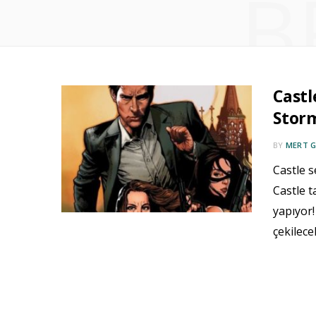
B
Castl
Storm
BY
MERT 
Castle s
Castle t
yapıyor
çekilec