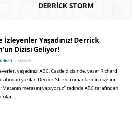
ROWSI
DERRICK STORM
e İzleyenler Yaşadınız! Derrick
’un Dizisi Geliyor!
GÜNHAN
24/08/2014
everler, yaşadınız! ABC, Castle dizisinde, yazar Richard
arafından yazılan Derrick Storm romanlarının dizisini
! “Metanın metasını yapıyoruz” tadında ABC tarafından
ek olan…