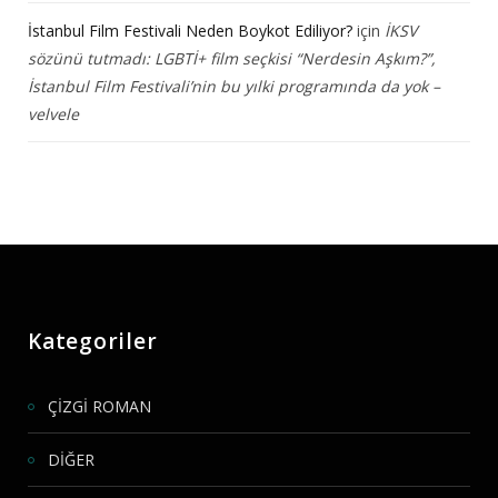
İstanbul Film Festivali Neden Boykot Ediliyor?
için
İKSV
sözünü tutmadı: LGBTİ+ film seçkisi “Nerdesin Aşkım?”,
İstanbul Film Festivali’nin bu yılki programında da yok –
velvele
Kategoriler
ÇİZGİ ROMAN
DİĞER