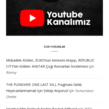
SON YORUMLAR
Mübadele Krizleri, ZUKO’nun Annesini Arayışı, REPUBLIC
CITY’nin Kökleri: AVATAR Çizgi Romanları İncelemesi
için
Ronny
THE PUNISHER: ONE LAST KILL Fragmanı Geldi,
Heyecanlanmamak İçin Sebep Arıyoruz!
için
Yumurtasız
Omlet
İstanbul Film Festivali Neden Boykot Ediliyor?
için
İKSV