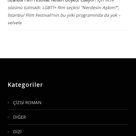
sözünü tutmadı: LGBTİ+ film seçkisi “Nerdesin Aşkım?”,
İstanbul Film Festivali’nin bu yılki programında da yok –
velvele
Kategoriler
ÇİZGİ ROMAN
DİĞER
DİZİ