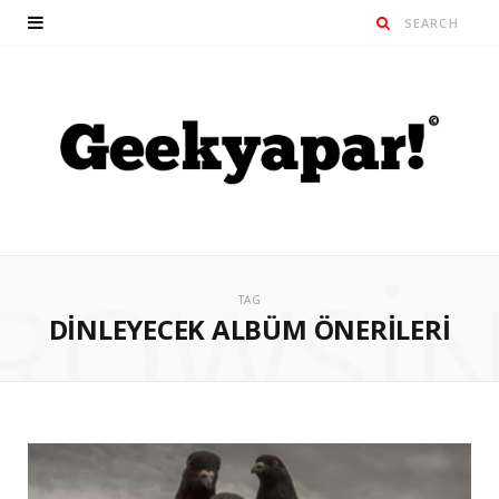
ROWSI
TAG
DINLEYECEK ALBÜM ÖNERILERI