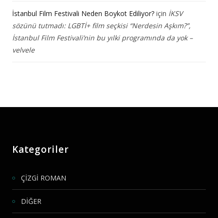
İstanbul Film Festivali Neden Boykot Ediliyor?
için
İKSV
sözünü tutmadı: LGBTİ+ film seçkisi “Nerdesin Aşkım?”,
İstanbul Film Festivali’nin bu yılki programında da yok –
velvele
Kategoriler
ÇİZGİ ROMAN
DİĞER