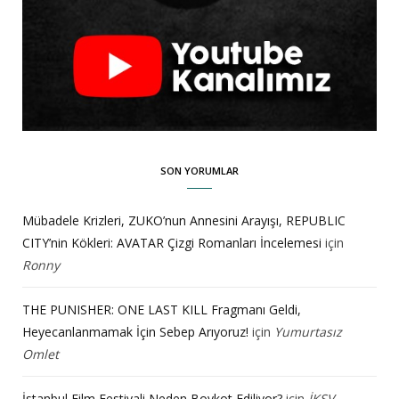
SON YORUMLAR
Mübadele Krizleri, ZUKO’nun Annesini Arayışı, REPUBLIC
CITY’nin Kökleri: AVATAR Çizgi Romanları İncelemesi
için
Ronny
THE PUNISHER: ONE LAST KILL Fragmanı Geldi,
Heyecanlanmamak İçin Sebep Arıyoruz!
için
Yumurtasız
Omlet
İstanbul Film Festivali Neden Boykot Ediliyor?
için
İKSV