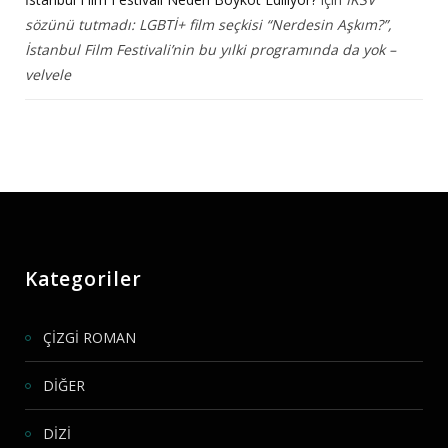
sözünü tutmadı: LGBTİ+ film seçkisi “Nerdesin Aşkım?”,
İstanbul Film Festivali’nin bu yılki programında da yok –
velvele
Kategoriler
ÇİZGİ ROMAN
DİĞER
DİZİ