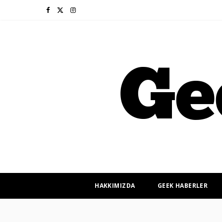
F
X
I
a
(
n
c
T
s
e
w
t
b
i
a
o
t
g
o
t
r
k
e
a
r
m
HAKKIMIZDA
GEEK HABERLER
)