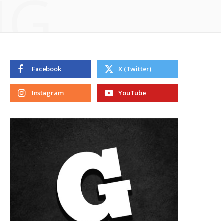
NG
Facebook
X (Twitter)
Instagram
YouTube