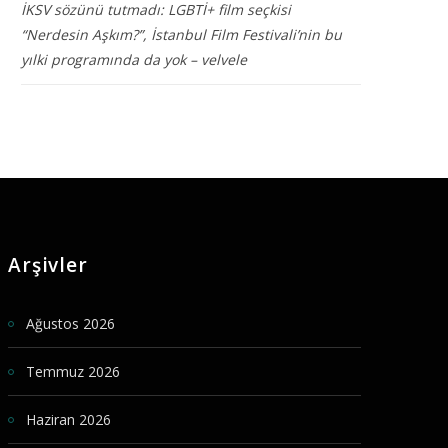
İKSV sözünü tutmadı: LGBTİ+ film seçkisi
“Nerdesin Aşkım?”, İstanbul Film Festivali’nin bu
yılki programında da yok – velvele
Arşivler
Ağustos 2026
Temmuz 2026
Haziran 2026