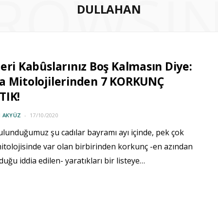
ROWSI
DULLAHAN
eri Kabûslarınız Boş Kalmasın Diye:
a Mitolojilerinden 7 KORKUNÇ
TIK!
 AKYÜZ
17/10/2020
ulunduğumuz şu cadılar bayramı ayı içinde, pek çok
tolojisinde var olan birbirinden korkunç -en azından
duğu iddia edilen- yaratıkları bir listeye…