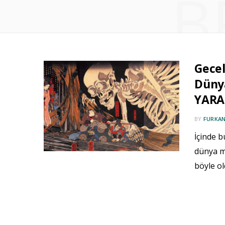
B
Gecel
Düny
YARA
BY
FURKAN
İçinde b
dünya mi
böyle ol