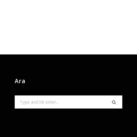
Ara
Search
for: