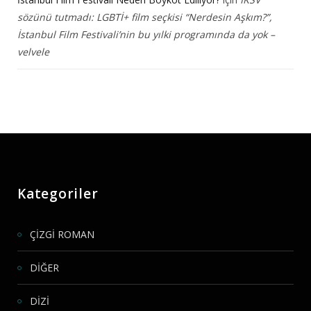
sözünü tutmadı: LGBTİ+ film seçkisi “Nerdesin Aşkım?”,
İstanbul Film Festivali’nin bu yılki programında da yok –
velvele
Kategoriler
ÇİZGİ ROMAN
DİĞER
DİZİ