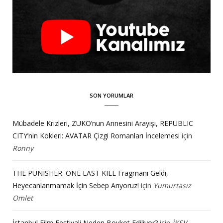
SON YORUMLAR
Mübadele Krizleri, ZUKO’nun Annesini Arayışı, REPUBLIC
CITY’nin Kökleri: AVATAR Çizgi Romanları İncelemesi
için
Ronny
THE PUNISHER: ONE LAST KILL Fragmanı Geldi,
Heyecanlanmamak İçin Sebep Arıyoruz!
için
Yumurtasız
Omlet
İstanbul Film Festivali Neden Boykot Ediliyor?
için
İKSV