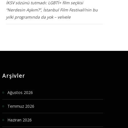
İKSV sözünü tutmadı: LGBTİ+ film seçkisi
“Nerdesin Aşkım?”, İstanbul Film Festivali’nin bu
yılki programında da yok – velvele
Arşivler
Ağustos 2026
Temmuz 2026
Haziran 2026