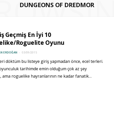
ROWSI
DUNGEONS OF DREDMOR
ş Geçmiş En İyi 10
elike/Roguelite Oyunu
AN ERDOĞAN
03/09/2015
leri döktüm bu listeye giriş yapmadan önce, ecel terleri.
 oyunculuk tarihimde emin olduğum çok az şey
, ama roguelike hayranlarının ne kadar fanatik…