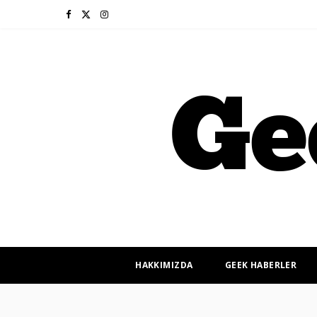
F
X
I
a
(
n
c
T
s
e
w
t
b
i
a
o
t
g
o
t
r
k
e
a
r
m
HAKKIMIZDA
GEEK HABERLER
)