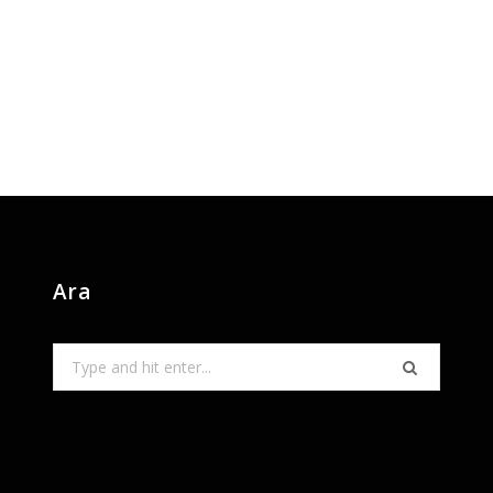
Ara
Search
for: