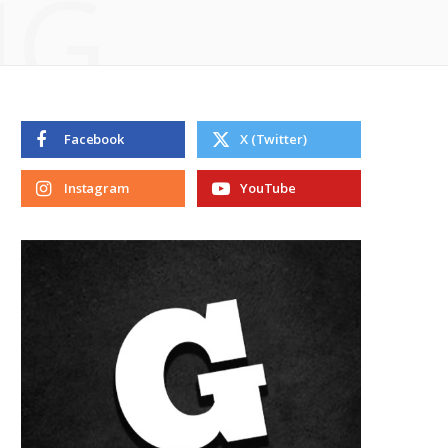
NG
Facebook
X (Twitter)
Instagram
YouTube