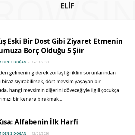
ROWSI
ELIF
ış Eski Bir Dost Gibi Ziyaret Etmenin
muza Borç Olduğu 5 Şiir
M DENIZ DOĞAN
17/01/2021
en gelmenin giderek zorlaştığı iklim sorunlarından
 biraz sıyırabilirsek, dört mevsim yaşayan bir
da, hangi mevsimin diğerini döveceğiyle ilgili çocukça
rımızı bir kenara bırakmak…
Kısa: Alfabenin İlk Harfi
M DENIZ DOĞAN
12/05/2020