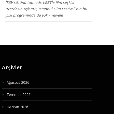
İKSV sözünü tutmadı: LGBTİ+ film seçkisi
“Nerdesin Aşkım?”, İstanbul Film Festivali’nin bu
yılki programında da yok – velvele
Arşivler
Ağustos 2026
Temmuz 2026
Haziran 2026