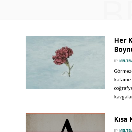
B
Her K
Boynu
BY
MELTE
Görmezd
kafamızı
coğrafya
kavgala
Kısa 
BY
MELTE