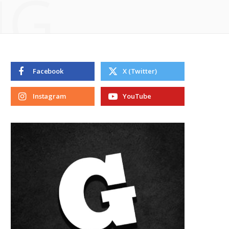
NG
Facebook
X (Twitter)
Instagram
YouTube