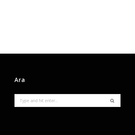
Ara
Search
for: