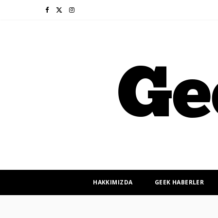
F
X
I
a
(
n
c
T
s
e
w
t
b
i
a
o
t
g
o
t
r
k
e
a
r
m
HAKKIMIZDA
GEEK HABERLER
)