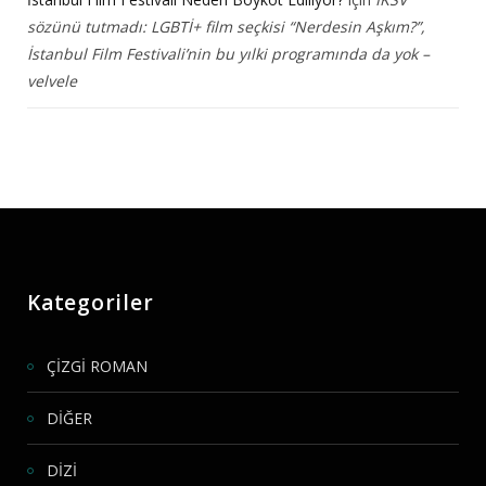
sözünü tutmadı: LGBTİ+ film seçkisi “Nerdesin Aşkım?”,
İstanbul Film Festivali’nin bu yılki programında da yok –
velvele
Kategoriler
ÇİZGİ ROMAN
DİĞER
DİZİ