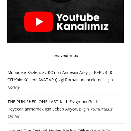
SON YORUMLAR
Mübadele Krizleri, ZUKO’nun Annesini Arayışı, REPUBLIC
CITY’nin Kökleri: AVATAR Çizgi Romanları İncelemesi
için
Ronny
THE PUNISHER: ONE LAST KILL Fragmanı Geldi,
Heyecanlanmamak İçin Sebep Arıyoruz!
için
Yumurtasız
Omlet
İstanbul Film Festivali Neden Boykot Ediliyor?
için
İKSV