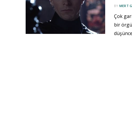
BY
MERT 
Çok gari
bir örgü
düşünce