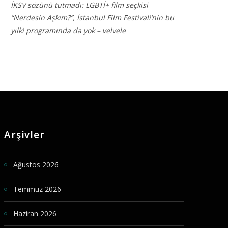
İKSV sözünü tutmadı: LGBTİ+ film seçkisi
“Nerdesin Aşkım?”, İstanbul Film Festivali’nin bu
yılki programında da yok – velvele
Arşivler
Ağustos 2026
Temmuz 2026
Haziran 2026