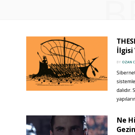
B
THES
İlgisi
BY
OZAN 
Sibernet
sistemle
dalıdır.
yapıları
Ne Hi
Gezin