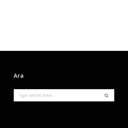
Ara
Search
for: