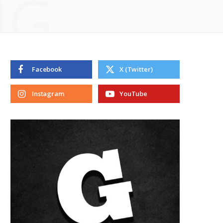
NG
Facebook
X (Twitter)
Instagram
YouTube