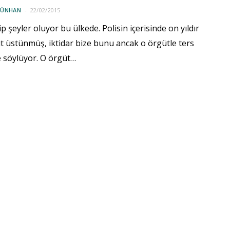
GÜNHAN
22/02/2015
p şeyler oluyor bu ülkede. Polisin içerisinde on yıldır
t üstünmüş, iktidar bize bunu ancak o örgütle ters
 söylüyor. O örgüt…