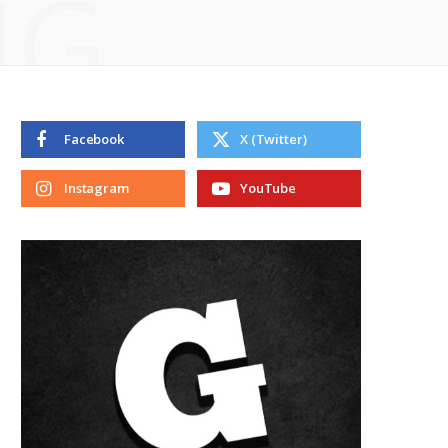
NG
Facebook
X (Twitter)
Instagram
YouTube