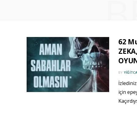
B
62 Mu
ZEKA
OYUN
BY
YIĞITC
İzledini
için epe
Kaçırdıy