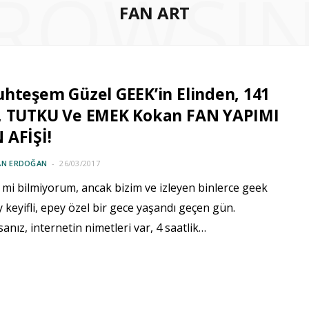
ROWSI
FAN ART
hteşem Güzel GEEK’in Elinden, 141
, TUTKU Ve EMEK Kokan FAN YAPIMI
 AFİŞİ!
AN ERDOĞAN
26/03/2017
z mi bilmiyorum, ancak bizim ve izleyen binlerce geek
y keyifli, epey özel bir gece yaşandı geçen gün.
sanız, internetin nimetleri var, 4 saatlik…