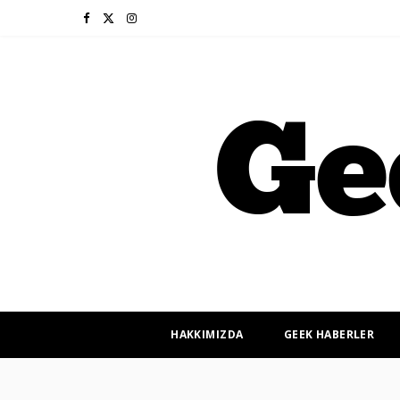
F
X
I
a
(
n
c
T
s
e
w
t
b
i
a
o
t
g
o
t
r
k
e
a
r
m
HAKKIMIZDA
GEEK HABERLER
)