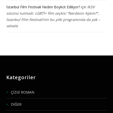
İstanbul Film Festivali Neden Boykot Ediliyor?
için
İKSV
sözünü tutmadı: LGBTİ+ film seçkisi “Nerdesin Aşkım?”,
İstanbul Film Festivali’nin bu yılki programında da yok –
velvele
Kategoriler
ÇİZGİ ROMAN
DİĞER