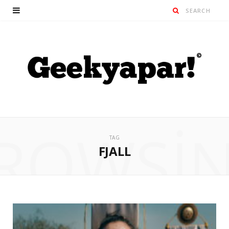
ROWSI
TAG
FJALL