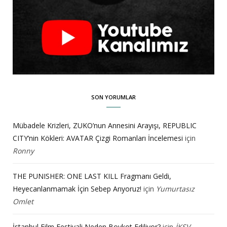
SON YORUMLAR
Mübadele Krizleri, ZUKO’nun Annesini Arayışı, REPUBLIC
CITY’nin Kökleri: AVATAR Çizgi Romanları İncelemesi
için
Ronny
THE PUNISHER: ONE LAST KILL Fragmanı Geldi,
Heyecanlanmamak İçin Sebep Arıyoruz!
için
Yumurtasız
Omlet
İstanbul Film Festivali Neden Boykot Ediliyor?
için
İKSV