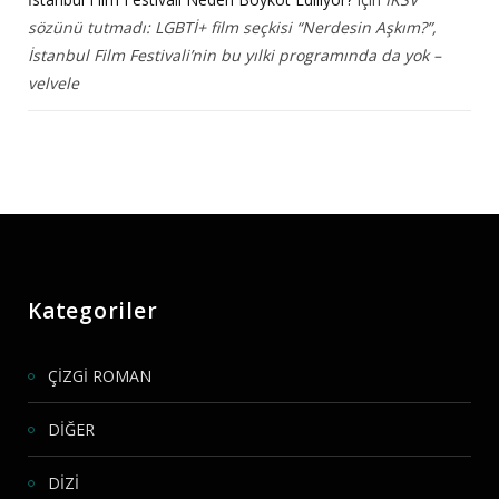
sözünü tutmadı: LGBTİ+ film seçkisi “Nerdesin Aşkım?”,
İstanbul Film Festivali’nin bu yılki programında da yok –
velvele
Kategoriler
ÇİZGİ ROMAN
DİĞER
DİZİ