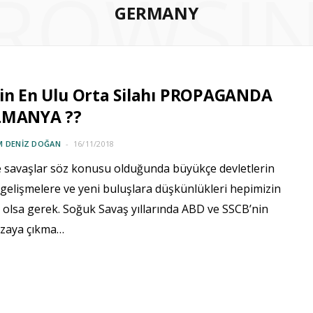
ROWSI
GERMANY
in En Ulu Orta Silahı PROPAGANDA
LMANYA ??
M DENIZ DOĞAN
16/11/2018
le savaşlar söz konusu olduğunda büyükçe devletlerin
 gelişmelere ve yeni buluşlara düşkünlükleri hepimizin
olsa gerek. Soğuk Savaş yıllarında ABD ve SSCB’nin
 uzaya çıkma…