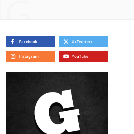
NG
Facebook
X (Twitter)
Instagram
YouTube