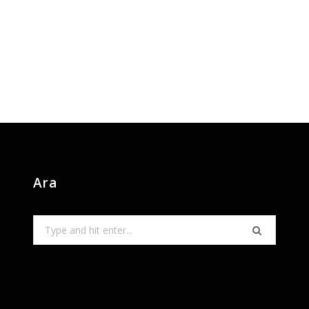
Ara
Search
for: