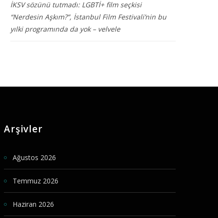
İKSV sözünü tutmadı: LGBTİ+ film seçkisi
“Nerdesin Aşkım?”, İstanbul Film Festivali’nin bu
yılki programında da yok – velvele
Arşivler
Ağustos 2026
Temmuz 2026
Haziran 2026