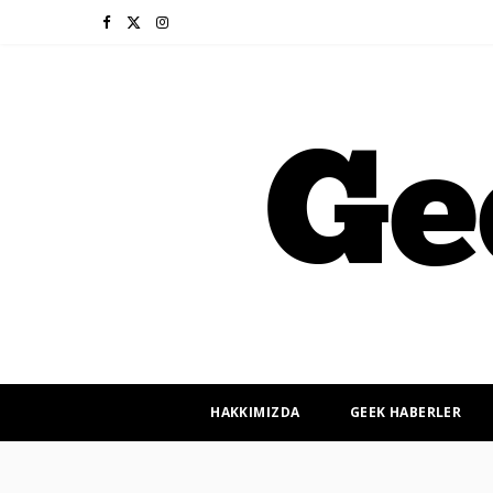
F
X
I
a
(
n
c
T
s
e
w
t
b
i
a
o
t
g
o
t
r
k
e
a
r
m
HAKKIMIZDA
GEEK HABERLER
)