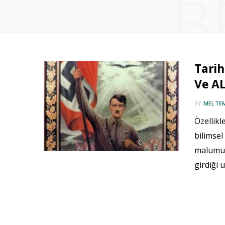
B
Tarih
Ve A
BY
MELTE
Özellik
bilimsel
malumu 
girdiği