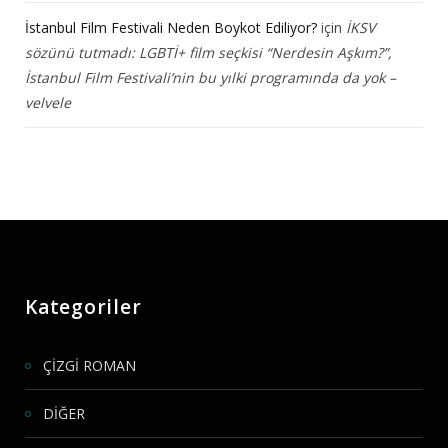
İstanbul Film Festivali Neden Boykot Ediliyor?
için
İKSV
sözünü tutmadı: LGBTİ+ film seçkisi “Nerdesin Aşkım?”,
İstanbul Film Festivali’nin bu yılki programında da yok –
velvele
Kategoriler
ÇİZGİ ROMAN
DİĞER