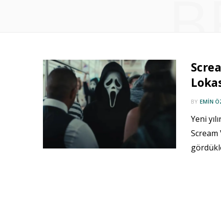
B
Screa
Loka
BY
EMIN 
Yeni yıl
Scream V
gördükle