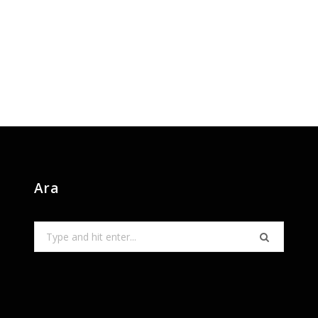
Ara
Search
for: