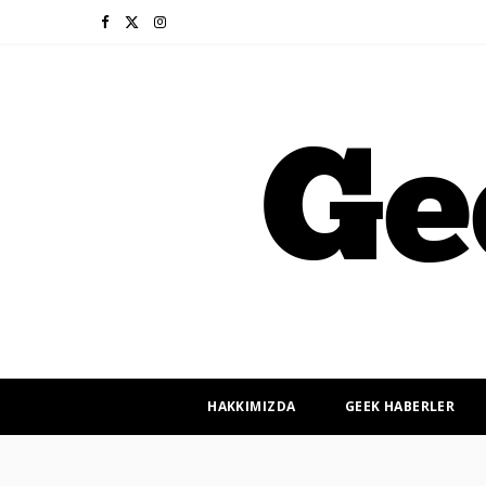
F
X
I
a
(
n
c
T
s
e
w
t
b
i
a
o
t
g
o
t
r
k
e
a
r
m
HAKKIMIZDA
GEEK HABERLER
)