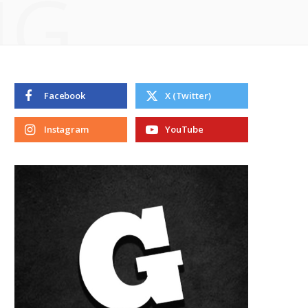
NG
Facebook
X (Twitter)
Instagram
YouTube