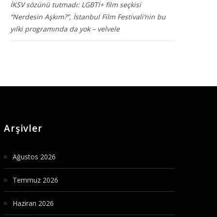
İKSV sözünü tutmadı: LGBTİ+ film seçkisi
“Nerdesin Aşkım?”, İstanbul Film Festivali’nin bu
yılki programında da yok – velvele
Arşivler
Ağustos 2026
Temmuz 2026
Haziran 2026