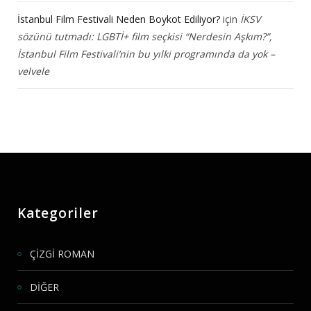
İstanbul Film Festivali Neden Boykot Ediliyor?
için
İKSV
sözünü tutmadı: LGBTİ+ film seçkisi “Nerdesin Aşkım?”,
İstanbul Film Festivali’nin bu yılki programında da yok –
velvele
Kategoriler
ÇİZGİ ROMAN
DİĞER