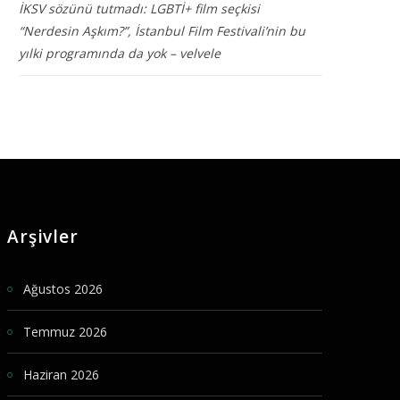
İKSV sözünü tutmadı: LGBTİ+ film seçkisi
“Nerdesin Aşkım?”, İstanbul Film Festivali’nin bu
yılki programında da yok – velvele
Arşivler
Ağustos 2026
Temmuz 2026
Haziran 2026