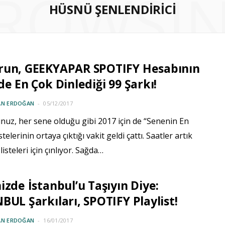
ROWSI
HÜSNÜ ŞENLENDIRICI
run, GEEKYAPAR SPOTIFY Hesabının
de En Çok Dinlediği 99 Şarkı!
AN ERDOĞAN
05/12/2017
uz, her sene olduğu gibi 2017 için de “Senenin En
listelerinin ortaya çıktığı vakit geldi çattı. Saatler artık
listeleri için çınlıyor. Sağda…
izde İstanbul’u Taşıyın Diye:
BUL Şarkıları, SPOTIFY Playlist!
AN ERDOĞAN
16/01/2017