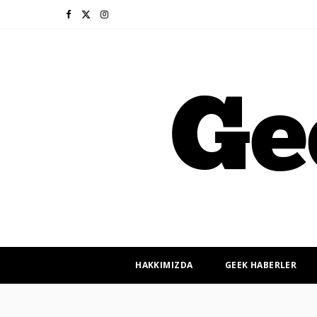
F
X
I
a
(
n
c
T
s
e
w
t
b
i
a
o
t
g
o
t
r
k
e
a
r
m
HAKKIMIZDA
GEEK HABERLER
)