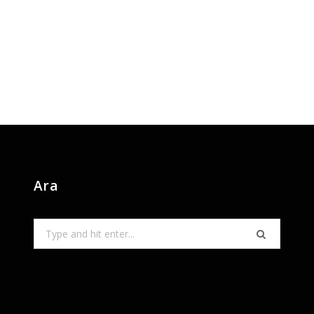
Ara
Search
for: