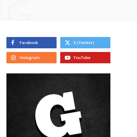
NG
Facebook
X (Twitter)
Instagram
YouTube