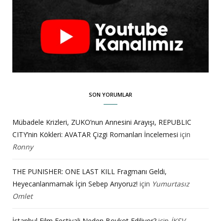
SON YORUMLAR
Mübadele Krizleri, ZUKO’nun Annesini Arayışı, REPUBLIC
CITY’nin Kökleri: AVATAR Çizgi Romanları İncelemesi
için
Ronny
THE PUNISHER: ONE LAST KILL Fragmanı Geldi,
Heyecanlanmamak İçin Sebep Arıyoruz!
için
Yumurtasız
Omlet
İstanbul Film Festivali Neden Boykot Ediliyor?
için
İKSV