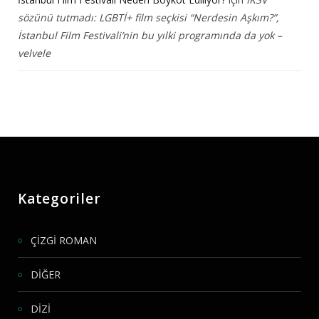
sözünü tutmadı: LGBTİ+ film seçkisi “Nerdesin Aşkım?”,
İstanbul Film Festivali’nin bu yılki programında da yok –
velvele
Kategoriler
ÇİZGİ ROMAN
DİĞER
DİZİ