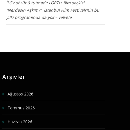
İKSV sözünü tutmadı: LGBTİ+ film seçkisi
“Nerdesin Aşkım?”, İstanbul Film Festivali’nin bu
yılki programında da yok – velvele
Arşivler
Ağustos 2026
Temmuz 2026
Haziran 2026