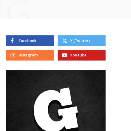
NG
Facebook
X (Twitter)
Instagram
YouTube