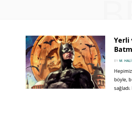
B
Yerli
Batma
BY
M. HAL
Hepimiz
böyle, 
sağladı.