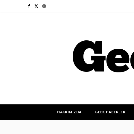
F
X
I
a
(
n
c
T
s
e
w
t
b
i
a
o
t
g
o
t
r
k
e
a
r
m
HAKKIMIZDA
GEEK HABERLER
)