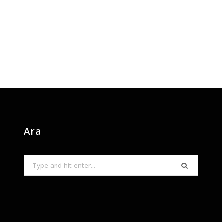
Ara
Search
for: