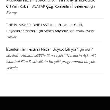
Mübadele Krizleri, ZUKO’nun Annesini Arayışı, REPUBLIC
CITY’nin Kökleri: AVATAR Çizgi Romanları İncelemesi
için
Ronny
THE PUNISHER: ONE LAST KILL Fragmanı Geldi,
Heyecanlanmamak İçin Sebep Arıyoruz!
için
Yumurtasız
Omlet
İstanbul Film Festivali Neden Boykot Ediliyor?
için
İKSV
sözünü tutmadı: LGBTİ+ film seçkisi “Nerdesin Aşkım?”,
İstanbul Film Festivali’nin bu yılki programında da yok –
velvele