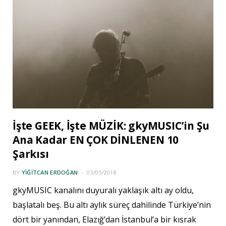
İşte GEEK, İşte MÜZİK: gkyMUSIC’in Şu
Ana Kadar EN ÇOK DİNLENEN 10
Şarkısı
BY
YIĞITCAN ERDOĞAN
03/05/2018
gkyMUSIC kanalını duyuralı yaklaşık altı ay oldu,
başlatalı beş. Bu altı aylık süreç dahilinde Türkiye’nin
dört bir yanından, Elazığ’dan İstanbul’a bir kısrak