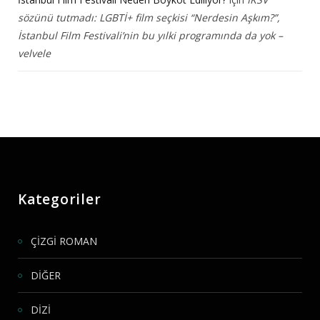
sözünü tutmadı: LGBTİ+ film seçkisi “Nerdesin Aşkım?”,
İstanbul Film Festivali’nin bu yılki programında da yok –
velvele
Kategoriler
ÇİZGİ ROMAN
DİĞER
DİZİ