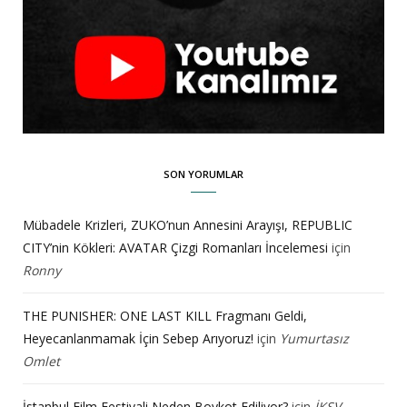
SON YORUMLAR
Mübadele Krizleri, ZUKO’nun Annesini Arayışı, REPUBLIC
CITY’nin Kökleri: AVATAR Çizgi Romanları İncelemesi
için
Ronny
THE PUNISHER: ONE LAST KILL Fragmanı Geldi,
Heyecanlanmamak İçin Sebep Arıyoruz!
için
Yumurtasız
Omlet
İstanbul Film Festivali Neden Boykot Ediliyor?
için
İKSV