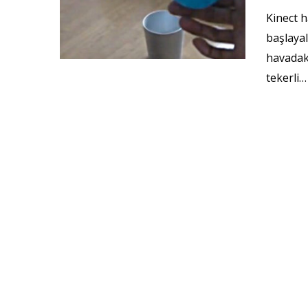
Kinect h
başlayal
havadaki
tekerli…