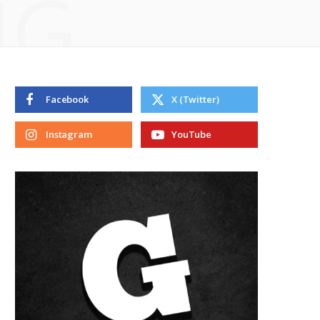
NG
Facebook
X (Twitter)
Instagram
YouTube