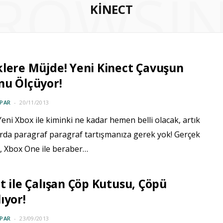
ROWSI
KINECT
lere Müjde! Yeni Kinect Çavuşun
nu Ölçüyor!
PAR
20/11/2013
Yeni Xbox ile kiminki ne kadar hemen belli olacak, artık
rda paragraf paragraf tartışmanıza gerek yok! Gerçek
a, Xbox One ile beraber…
t ile Çalışan Çöp Kutusu, Çöpü
ıyor!
PAR
23/09/2013