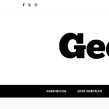
F
X
I
a
(
n
c
T
s
e
w
t
b
i
a
o
t
g
o
t
r
k
e
a
r
m
HAKKIMIZDA
GEEK HABERLER
)