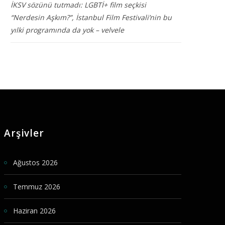
İKSV sözünü tutmadı: LGBTİ+ film seçkisi
“Nerdesin Aşkım?”, İstanbul Film Festivali’nin bu
yılki programında da yok – velvele
Arşivler
Ağustos 2026
Temmuz 2026
Haziran 2026