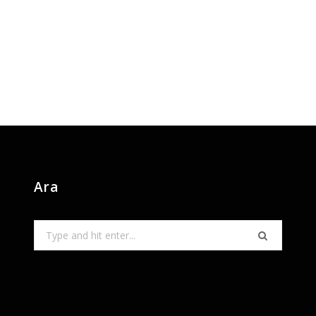
Ara
Search
for: