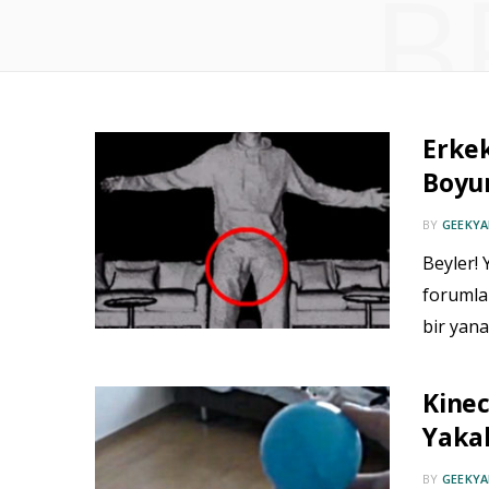
B
Erkek
Boyu
BY
GEEKYA
Beyler! 
forumla
bir yan
Kinec
Yakal
BY
GEEKYA