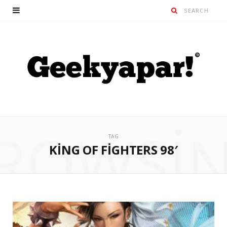
ROWSI
TAG
KING OF FIGHTERS 98′