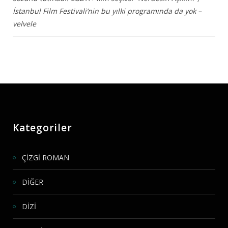
İstanbul Film Festivali’nin bu yılki programında da yok –
velvele
Kategoriler
ÇİZGİ ROMAN
DİĞER
DİZİ