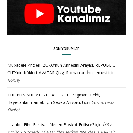
SON YORUMLAR
Mübadele Krizleri, ZUKO’nun Annesini Arayışı, REPUBLIC
CITY’nin Kökleri: AVATAR Çizgi Romanları İncelemesi
için
Ronny
THE PUNISHER: ONE LAST KILL Fragmanı Geldi,
Heyecanlanmamak İçin Sebep Arıyoruz!
için
Yumurtasız
Omlet
İstanbul Film Festivali Neden Boykot Ediliyor?
için
İKSV
sözünü tutmadı: LGBTİ+ film seçkisi “Nerdesin Aşkım?”,