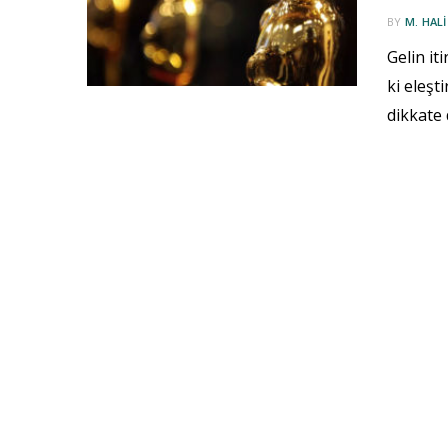
BY
M. HAL
Gelin it
ki eleşt
dikkate