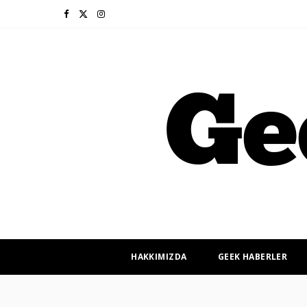
F
X
I
a
(
n
c
T
s
e
w
t
b
i
a
o
t
g
o
t
r
k
e
a
r
m
HAKKIMIZDA
GEEK HABERLER
)