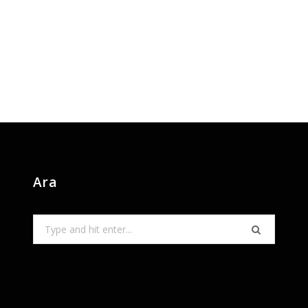
Ara
Search
for: