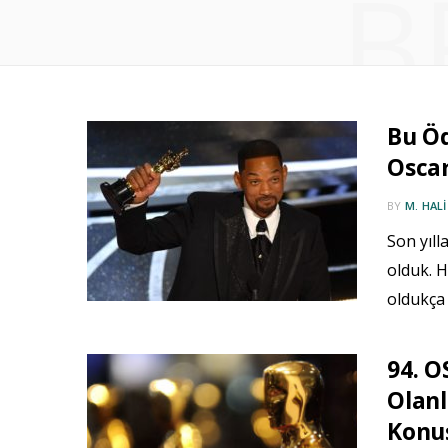
B
Bu Öd
Oscar
BY
M. HAL
Son yıll
olduk. H
oldukça
94. O
Olan
Konu