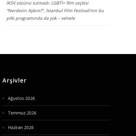
İKSV sözünü tutmadı: LGBTİ+ film seçkisi
“Nerdesin Aşkım?”, İstanbul Film Festivali’nin bu
yılki programında da yok – velvele
Arşivler
Ağustos 2026
Temmuz 2026
Haziran 2026