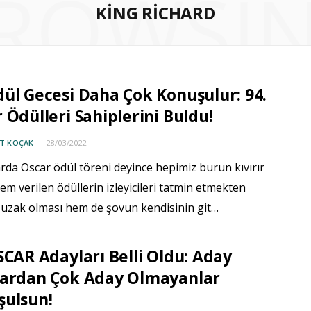
ROWSI
KING RICHARD
ül Gecesi Daha Çok Konuşulur: 94.
 Ödülleri Sahiplerini Buldu!
IT KOÇAK
28/03/2022
arda Oscar ödül töreni deyince hepimiz burun kıvırır
em verilen ödüllerin izleyicileri tatmin etmekten
 uzak olması hem de şovun kendisinin git…
SCAR Adayları Belli Oldu: Aday
lardan Çok Aday Olmayanlar
şulsun!