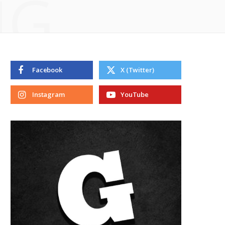
NG
Facebook
X (Twitter)
Instagram
YouTube