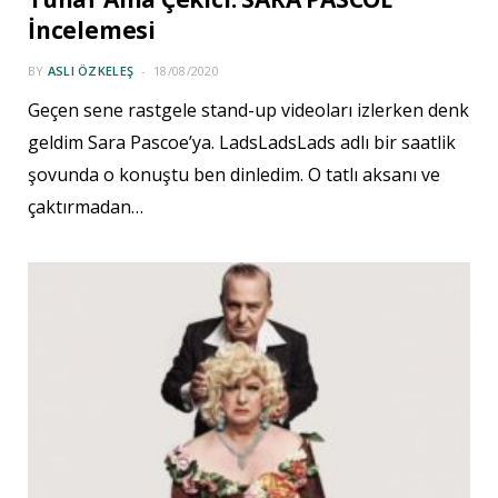
İncelemesi
BY
ASLI ÖZKELEŞ
18/08/2020
Geçen sene rastgele stand-up videoları izlerken denk
geldim Sara Pascoe’ya. LadsLadsLads adlı bir saatlik
şovunda o konuştu ben dinledim. O tatlı aksanı ve
çaktırmadan…