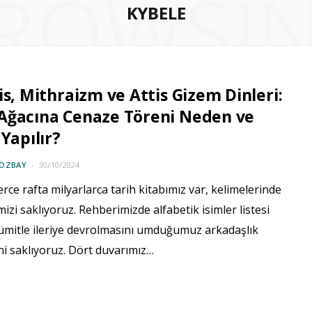
ROWSI
KYBELE
is, Mithraizm ve Attis Gizem Dinleri:
Ağacına Cenaze Töreni Neden ve
 Yapılır?
 ÖZBAY
30/10/2024
rce rafta milyarlarca tarih kitabımız var, kelimelerinde
izi saklıyoruz. Rehberimizde alfabetik isimler listesi
 ümitle ileriye devrolmasını umduğumuz arkadaşlık
rini saklıyoruz. Dört duvarımız…