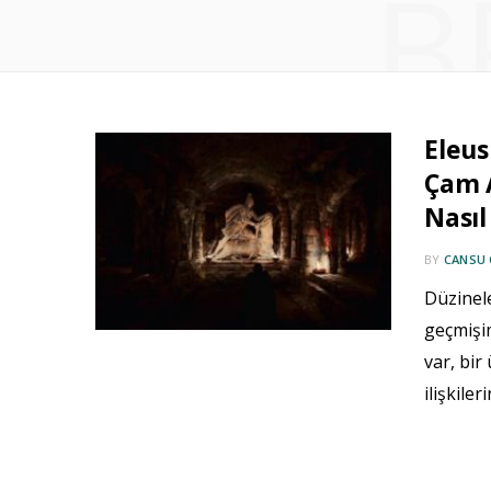
B
Eleus
Çam 
Nasıl
BY
CANSU
Düzinele
geçmişim
var, bir
ilişkile