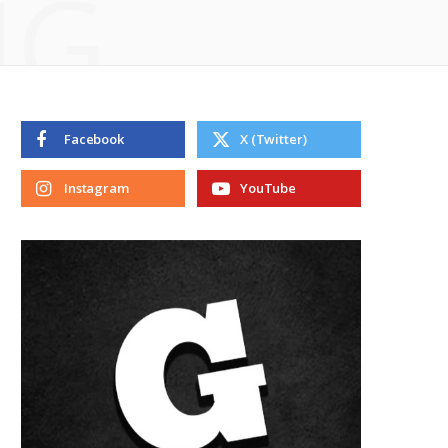
NG
Facebook
X (Twitter)
Instagram
YouTube