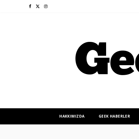
F
X
I
a
(
n
c
T
s
e
w
t
b
i
a
o
t
g
o
t
r
k
e
a
r
m
HAKKIMIZDA
GEEK HABERLER
)