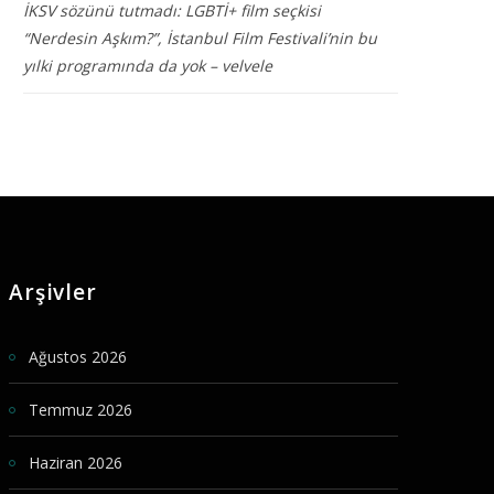
İKSV sözünü tutmadı: LGBTİ+ film seçkisi
“Nerdesin Aşkım?”, İstanbul Film Festivali’nin bu
yılki programında da yok – velvele
Arşivler
Ağustos 2026
Temmuz 2026
Haziran 2026