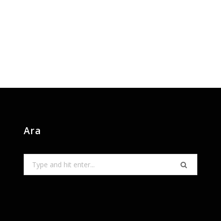
Ara
Search
for: