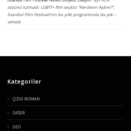
sözünü tutmadı: LGBTİ+ film seçkisi “Nerdesin Aşkım?”,
İstanbul Film Festivali’nin bu yılki programında da yok –
velvele
Kategoriler
ÇİZGİ ROMAN
DİĞER
DİZİ