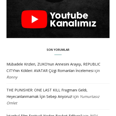
SON YORUMLAR
Mübadele Krizleri, ZUKO’nun Annesini Arayışı, REPUBLIC
CITY’nin Kökleri: AVATAR Çizgi Romanları İncelemesi
için
Ronny
THE PUNISHER: ONE LAST KILL Fragmanı Geldi,
Heyecanlanmamak İçin Sebep Arıyoruz!
için
Yumurtasız
Omlet
İstanbul Film Festivali Neden Boykot Ediliyor?
için
İKSV