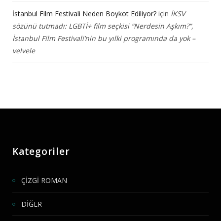
İstanbul Film Festivali Neden Boykot Ediliyor?
için
İKSV
sözünü tutmadı: LGBTİ+ film seçkisi “Nerdesin Aşkım?”,
İstanbul Film Festivali’nin bu yılki programında da yok –
velvele
Kategoriler
ÇİZGİ ROMAN
DİĞER