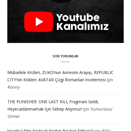
SON YORUMLAR
Mübadele Krizleri, ZUKO’nun Annesini Arayışı, REPUBLIC
CITY’nin Kökleri: AVATAR Çizgi Romanları İncelemesi
için
Ronny
THE PUNISHER: ONE LAST KILL Fragmanı Geldi,
Heyecanlanmamak İçin Sebep Arıyoruz!
için
Yumurtasız
Omlet
İstanbul Film Festivali Neden Boykot Ediliyor?
için
İKSV