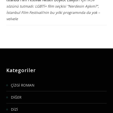
sözünü tutmadı: LGBTİ+ film seçkisi “Nerdesin Aşkım?”,
İstanbul Film Festivali’nin bu yılki programında da yok –
velvele
Kategoriler
ÇİZGİ ROMAN
DİĞER
DİZİ