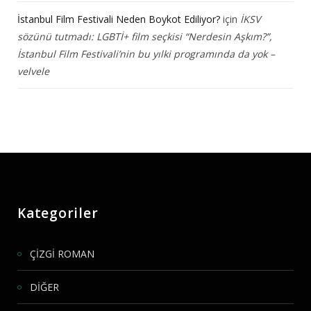
İstanbul Film Festivali Neden Boykot Ediliyor?
için
İKSV
sözünü tutmadı: LGBTİ+ film seçkisi “Nerdesin Aşkım?”,
İstanbul Film Festivali’nin bu yılki programında da yok –
velvele
Kategoriler
ÇİZGİ ROMAN
DİĞER