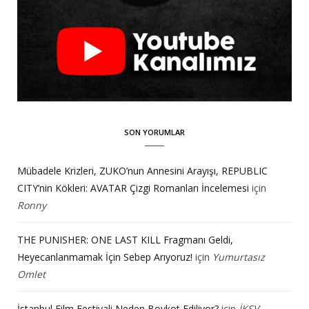
SON YORUMLAR
Mübadele Krizleri, ZUKO’nun Annesini Arayışı, REPUBLIC
CITY’nin Kökleri: AVATAR Çizgi Romanları İncelemesi
için
Ronny
THE PUNISHER: ONE LAST KILL Fragmanı Geldi,
Heyecanlanmamak İçin Sebep Arıyoruz!
için
Yumurtasız
Omlet
İstanbul Film Festivali Neden Boykot Ediliyor?
için
İKSV