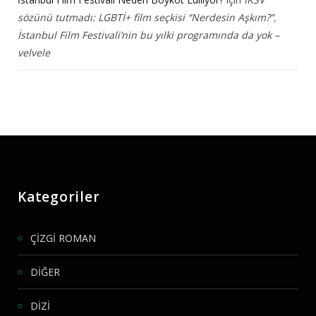
sözünü tutmadı: LGBTİ+ film seçkisi “Nerdesin Aşkım?”,
İstanbul Film Festivali’nin bu yılki programında da yok –
velvele
Kategoriler
ÇİZGİ ROMAN
DİĞER
DİZİ