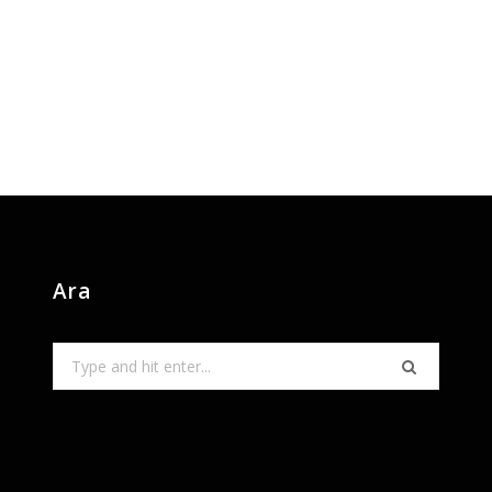
Ara
Search
for: