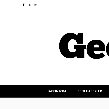
F
X
I
a
(
n
c
T
s
e
w
t
b
i
a
o
t
g
o
t
r
k
e
a
r
m
HAKKIMIZDA
GEEK HABERLER
)