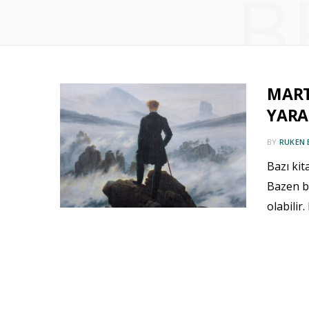
B
MART
YARA
BY
RUKEN 
Bazı kit
Bazen b
olabilir