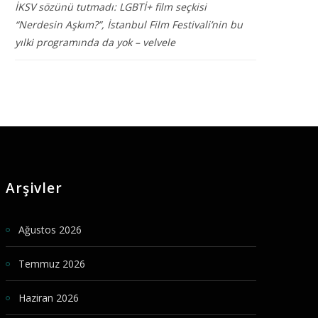
İKSV sözünü tutmadı: LGBTİ+ film seçkisi
“Nerdesin Aşkım?”, İstanbul Film Festivali’nin bu
yılki programında da yok – velvele
Arşivler
Ağustos 2026
Temmuz 2026
Haziran 2026