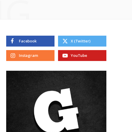
NG
Facebook
X (Twitter)
Instagram
YouTube