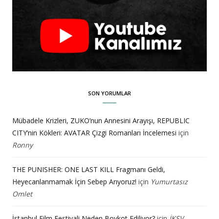
SON YORUMLAR
Mübadele Krizleri, ZUKO’nun Annesini Arayışı, REPUBLIC
CITY’nin Kökleri: AVATAR Çizgi Romanları İncelemesi
için
Ronny
THE PUNISHER: ONE LAST KILL Fragmanı Geldi,
Heyecanlanmamak İçin Sebep Arıyoruz!
için
Yumurtasız
Omlet
İstanbul Film Festivali Neden Boykot Ediliyor?
için
İKSV