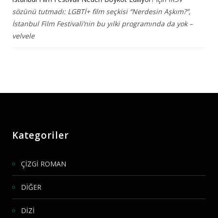
sözünü tutmadı: LGBTİ+ film seçkisi “Nerdesin Aşkım?”,
İstanbul Film Festivali’nin bu yılki programında da yok –
velvele
Kategoriler
ÇİZGİ ROMAN
DİĞER
DİZİ