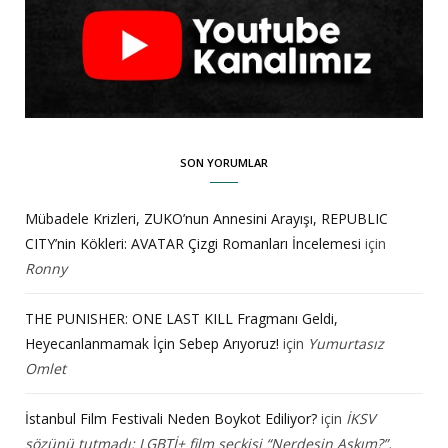
SON YORUMLAR
Mübadele Krizleri, ZUKO’nun Annesini Arayışı, REPUBLIC
CITY’nin Kökleri: AVATAR Çizgi Romanları İncelemesi
için
Ronny
THE PUNISHER: ONE LAST KILL Fragmanı Geldi,
Heyecanlanmamak İçin Sebep Arıyoruz!
için
Yumurtasız
Omlet
İstanbul Film Festivali Neden Boykot Ediliyor?
için
İKSV
sözünü tutmadı: LGBTİ+ film seçkisi “Nerdesin Aşkım?”,