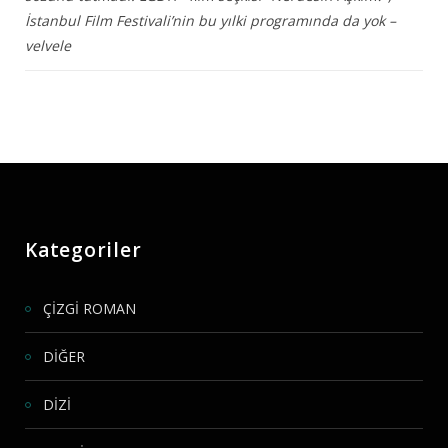
İstanbul Film Festivali’nin bu yılki programında da yok –
velvele
Kategoriler
ÇİZGİ ROMAN
DİĞER
DİZİ