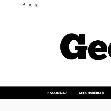
F
X
I
a
(
n
c
T
s
e
w
t
b
i
a
o
t
g
o
t
r
k
e
a
r
m
HAKKIMIZDA
GEEK HABERLER
)