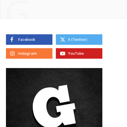
NG
Facebook
X (Twitter)
Instagram
YouTube