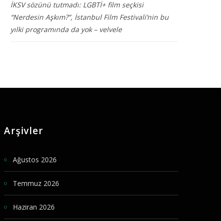
İKSV sözünü tutmadı: LGBTİ+ film seçkisi
“Nerdesin Aşkım?”, İstanbul Film Festivali’nin bu
yılki programında da yok – velvele
Arşivler
Ağustos 2026
Temmuz 2026
Haziran 2026