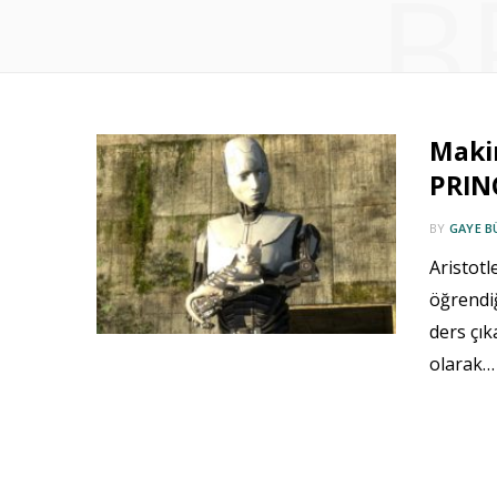
B
Maki
PRINC
BY
GAYE B
Aristot
öğrendiğ
ders çık
olarak…