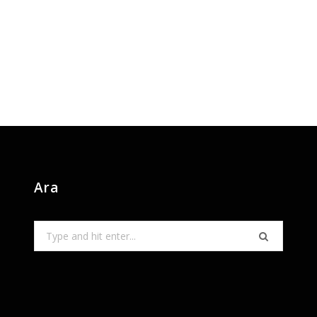
Ara
Search
for: