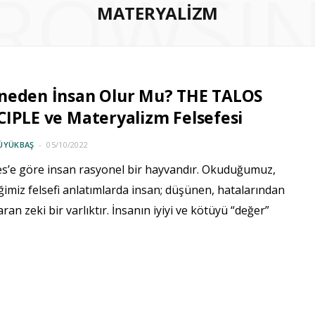
ROWSI
MATERYALIZM
neden İnsan Olur Mu? THE TALOS
IPLE ve Materyalizm Felsefesi
ÜYÜKBAŞ
05/10/2022
les’e göre insan rasyonel bir hayvandır. Okuduğumuz,
imiz felsefi anlatımlarda insan; düşünen, hatalarından
aran zeki bir varlıktır. İnsanın iyiyi ve kötüyü “değer”