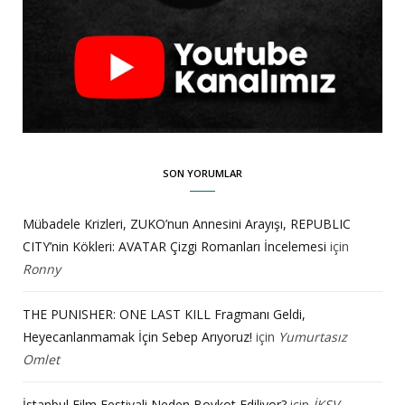
SON YORUMLAR
Mübadele Krizleri, ZUKO’nun Annesini Arayışı, REPUBLIC
CITY’nin Kökleri: AVATAR Çizgi Romanları İncelemesi
için
Ronny
THE PUNISHER: ONE LAST KILL Fragmanı Geldi,
Heyecanlanmamak İçin Sebep Arıyoruz!
için
Yumurtasız
Omlet
İstanbul Film Festivali Neden Boykot Ediliyor?
için
İKSV