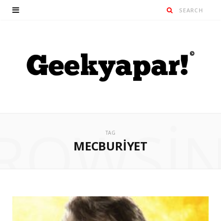
ROWSI
TAG
MECBURIYET