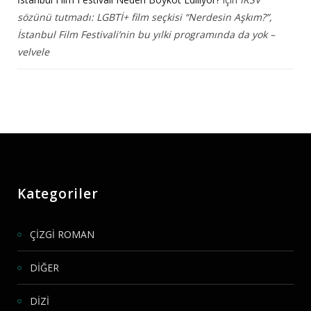
sözünü tutmadı: LGBTİ+ film seçkisi “Nerdesin Aşkım?”,
İstanbul Film Festivali’nin bu yılki programında da yok –
velvele
Kategoriler
ÇİZGİ ROMAN
DİĞER
DİZİ