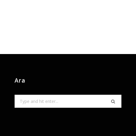
Ara
Search
for: