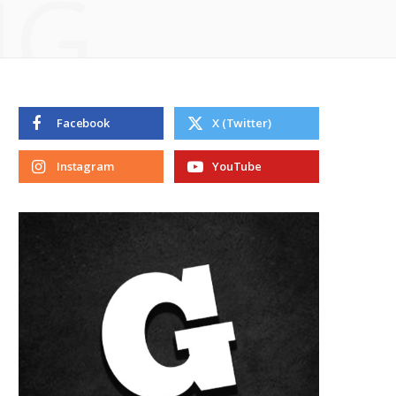
NG
Facebook
X (Twitter)
Instagram
YouTube