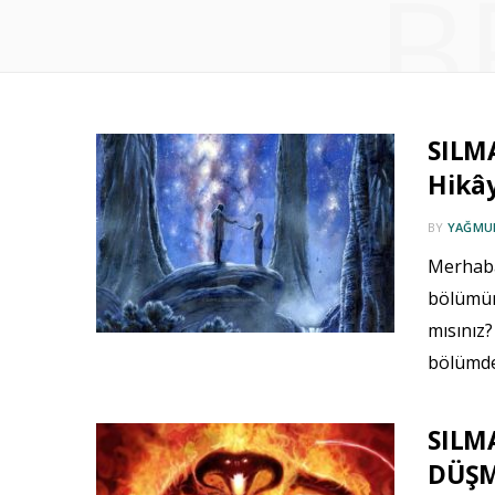
B
SILMA
Hikây
BY
YAĞMUR
Merhaba 
bölümün
mısınız?
bölümde
SILM
DÜŞMA