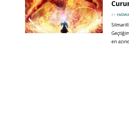
Curum
BY
YAĞMUR
Silmaril
Geçtiğim
en azın