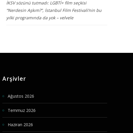
İKSV sözünü tutmadı: LGBTİ+ film seçkisi
“Nerdesin Aşkım?”, İstanbul Film Festivali’nin bu
yılki programında da yok – velvele
Arşivler
Ağustos 2026
Temmuz 2026
Haziran 2026