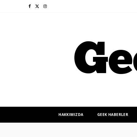
F
X
I
a
(
n
c
T
s
e
w
t
b
i
a
o
t
g
o
t
r
k
e
a
r
m
HAKKIMIZDA
GEEK HABERLER
)