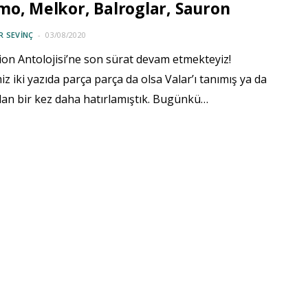
o, Melkor, Balroglar, Sauron
 SEVINÇ
03/08/2020
lion Antolojisi’ne son sürat devam etmekteyiz!
iz iki yazıda parça parça da olsa Valar’ı tanımış ya da
dan bir kez daha hatırlamıştık. Bugünkü…