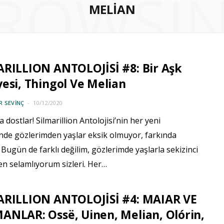
ROWSI
MELIAN
RILLION ANTOLOJİSİ #8: Bir Aşk
esi, Thingol Ve Melian
 SEVINÇ
10/12/2020
dostlar! Silmarillion Antolojisi’nin her yeni
de gözlerimden yaşlar eksik olmuyor, farkında
 Bugün de farklı değilim, gözlerimde yaşlarla sekizinci
n selamlıyorum sizleri. Her…
ARILLION ANTOLOJİSİ #4: MAIAR VE
NLAR: Ossë, Uinen, Melian, Olórin,