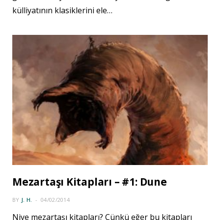
külliyatının klasiklerini ele…
Mezartaşı Kitapları – #1: Dune
BY
J. H.
04/02/2014
Niye mezartaşı kitapları? Çünkü eğer bu kitapları