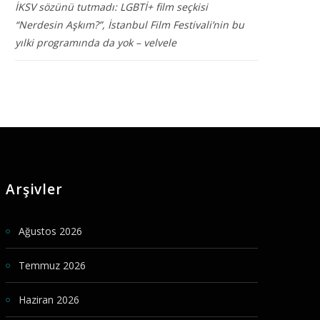
İKSV sözünü tutmadı: LGBTİ+ film seçkisi
“Nerdesin Aşkım?”, İstanbul Film Festivali’nin bu
yılki programında da yok – velvele
Arşivler
Ağustos 2026
Temmuz 2026
Haziran 2026