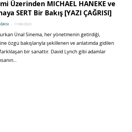
ilmi Üzerinden MICHAEL HANEKE ve
aya SERT Bir Bakış [YAZI ÇAĞRISI]
ĞRISI
17/08/2020
Furkan Ünal Sinema, her yönetmenin getirdiği,
ine özgü bakışlarıyla şekillenen ve anlatımda gidilen
 farklılaşan bir sanattır. David Lynch gibi adamlar
insanın…