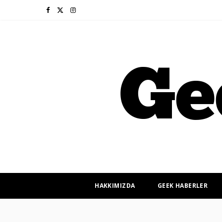
F
X
I
a
(
n
c
T
s
e
w
t
b
i
a
o
t
g
o
t
r
k
e
a
r
m
HAKKIMIZDA
GEEK HABERLER
)