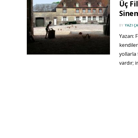
Üç F
Sinem
BY
YAZI ÇA
Yazan: 
kendiler
yollarla
vardır; 