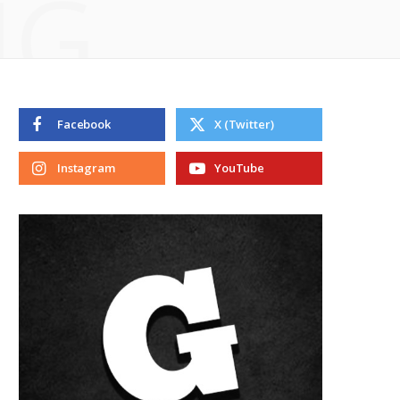
NG
Facebook
X (Twitter)
Instagram
YouTube