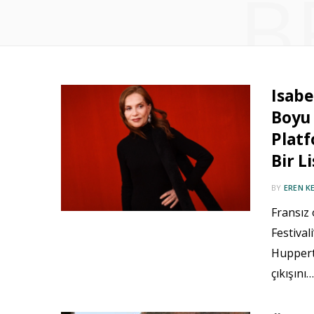
B
Isabe
Boyu 
Platf
Bir Li
BY
EREN K
Fransız 
Festiva
Huppert,
çıkışını…