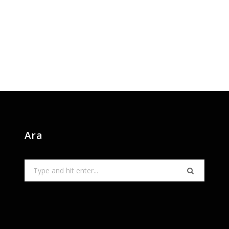
Ara
Search
for: